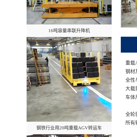
16吨容量串联升降机
重载
钢材
全性
大载
车体
全轮
所有
钢铁行业用20吨重载AGV转运车