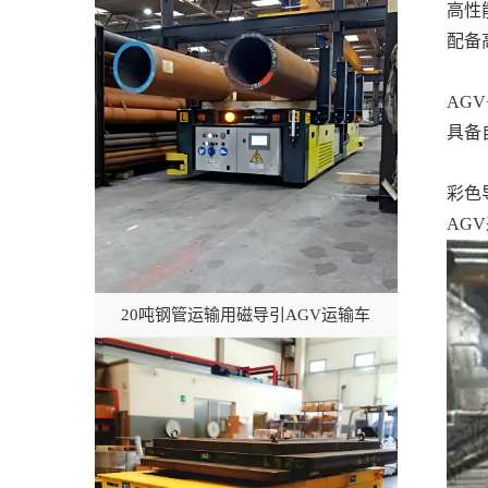
高性
配备
AG
具备
彩色
AG
20吨钢管运输用磁导引AGV运输车