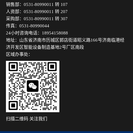
销售部：
0531-80990011
转 107
人资部：
0531-80990011
转 207
采购部：
0531-80990011
转 307
传真：
0531-80990044
24小时咨询电话：
18954158088
地址：山东省济南市历城区郭店街道昭义路166号济南临港经
济开发区智能设备制造基地2号厂区南段
区域办事处：
扫描二维码 关注我们