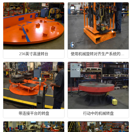
256英寸高速转台
使用机械旋转对齐生产系统的定制应用
带连接平台的转盘
行动中的机械转盘