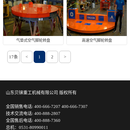
气垫式空气脚轮转盘
高速空气脚轮转盘
17条
<
1
2
>
山东贝铼重工机械有限公司 版权所有
全国销售电话:
400-666-7207
400-666-7307
技术交流电话:
400-888-2807
全国售后电话:
400-888-7360
总机：
0531-80990011